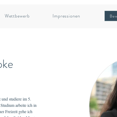
Wettbewerb
Impressionen
Bew
pke
t und studiere im 5. 
tudium arbeite ich in 
er Freizeit gehe ich 