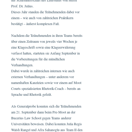
der Schirmherrschaft des Lehrstuhls von Herrn
Prof. Dr. Julius.
Dieses Jahr standen die Teilnehmenden dabei vor
einem – wie auch von zahlreichen Praktikern
bestätigt – äußerst komplexen Fall.
Nachdem die Teilnehmenden in ihren Teams bereits
über einen Zeitraum von jeweils vier Wochen je
eine Klageschrift sowie eine Klageerwiderung
verfasst hatten, starteten sie Anfang September in
die Vorbereitungen für die mündlichen
Verhandlungen.
Dabei wurde in zahlreichen internen wie auch
externen Verhandlungen – unter anderem vor
namenhaften Kanzleien sowie vor einem auf Moot
Courts spezialisierten Rhetorik-Coach – bereits an
Sprache und Rhetorik gefeilt.
Als Generalprobe konnten sich die Teilnehmenden
am 21. September dann beim Pre-Moot an der
Bucerius Law School gegen Teams anderer
Universitäten beweisen. Dabei konnten Julia Regis
Walsh Rangel und Afra Sahanoglu aus Team II den