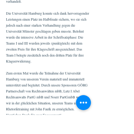
verhandelt.
Die Universität Hamburg konnte sich dank hervorragender
Leistungen einen Platz im Halbfinale sichern, wo sie sich
jedoch nach einer starken Verhandlung gegen die
Universität Münster geschlagen geben musste. Belohnt
wurde die intensive Arbeit in der Schriftsatzphase: Die
Teams I und III wurden jeweils (punktgleich) mit dem
zweiten Preis für ihre Klageschrift ausgezeichnet. Das
Team I belegte zusätzlich noch den dritten Platz für ihre
Klageerwiderung.
Zum ersten Mal wurde die Teilnahme der Universität
Hamburg von unserem Verein materiell und immateriell
unterstützt und begleitet. Durch unsere Sponsoren GÖRG
Partnerschaft von Rechtsanwälten mbB, Lutz I Abel
Rechtsanwalts PartG mbB und Noerr PartGmbB waren
wir in der glücklichen Situation, unseren Teams u.a. ein
Rhetoriktraining mit John Faulk zu ermöglichen.
Herzlichen Dank für euer Engagement!